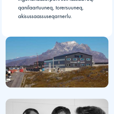
qanilaartuuneq, torersuuneq,
akisussaassuseqarnerlu.