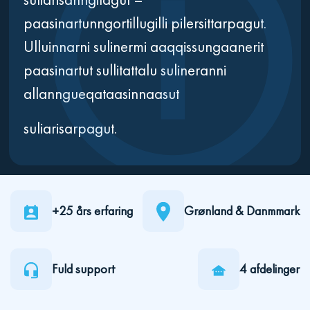
paasinartunngortillugilli pilersittarpagut.
Ulluinnarni sulinermi aaqqissungaanerit
paasinartut sullitattalu sulineranni
allanngueqataasinnaasut
suliarisarpagut.
+25 års erfaring
Grønland & Danmmark
Fuld support
4 afdelinger