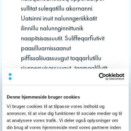
sullitat suleqatillu akornanni.
Uatsinni inuit nalunngeriikkatit
ilinnillu nalunnginnittunik
naapitsisassuutit. Suliffeqarfiutivit
paasilluarnissaanut
piffissaliiuassuugut toqqarlutillu
siunnersuisassuugut, taamaalillutit
eqqortumik
aalajagiisinnaassuseqalissaatit.
Denne hjemmeside bruger cookies
Vi bruger cookies til at tilpasse vores indhold og
annoncer, til at vise dig funktioner til sociale medier og til
at analysere vores trafik. Vi deler også oplysninger om
din brug af vores hjemmeside med vores partnere inden