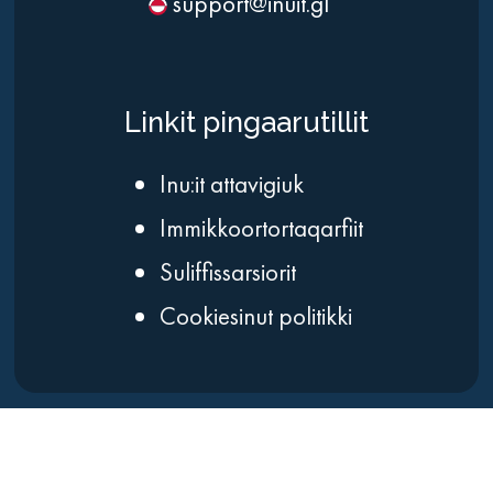
support@inuit.gl
Linkit pingaarutillit
Inu:it attavigiuk
Immikkoortortaqarfiit
Suliffissarsiorit
Cookiesinut politikki