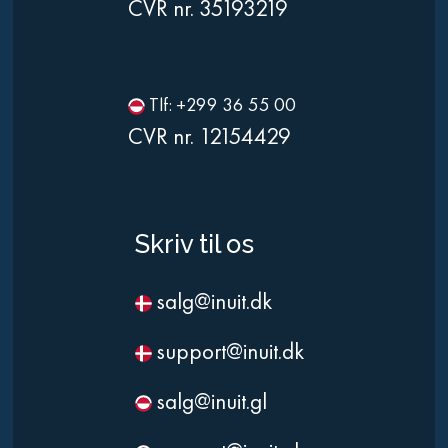
CVR nr. 35193219
Tlf: +299 36 55 00
CVR nr. 12154429
Skriv til os
salg@inuit.dk
support@inuit.dk
salg@inuit.gl