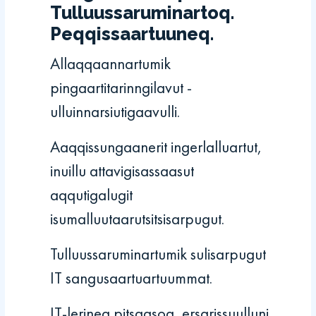
Tulluussaruminartoq.
Peqqissaartuuneq.
Allaqqaannartumik
pingaartitarinngilavut -
ulluinnarsiutigaavulli.
Aaqqissungaanerit ingerlalluartut,
inuillu attavigisassaasut
aqqutigalugit
isumalluutaarutsitsisarpugut.
Tulluussaruminartumik sulisarpugut
IT sangusaartuartuummat.
IT-lerineq pitsaasoq, ersarissuulluni,