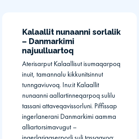
Kalaallit nunaanni sorlalik
– Danmarkimi
najuulluartoq
Aterisarput Kalaallisut isumaqarpoq
inuit, tamannalu kikkunitsinnut
tunngaviuvoq. Inu:it Kalaallit
nunaanni aallartinneqarpoq sulilu
tassani attaveqavissorluni. Piffissap
ingerlanerani Danmarkimi aamma
alliartorsimavugut –
ingerlariaaserporli suli tassaavoq: