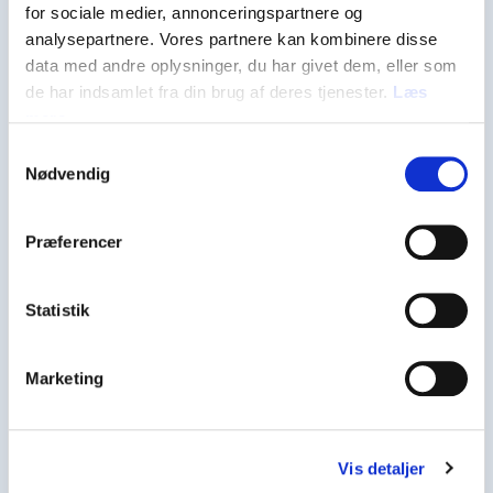
for sociale medier, annonceringspartnere og
Aaqqissungaanerit
analysepartnere. Vores partnere kan kombinere disse
data med andre oplysninger, du har givet dem, eller som
suleriaasernut tulluuttut
de har indsamlet fra din brug af deres tjenester.
Læs
Suliffeqarfiit mikisut, akunnattullu IT-
mere
Samtykkevalg
lerineranni nakkutilliisuusarpugut –
Nødvendig
ajornartorsiulinnginnissinni,
ajornartorsiutisiluunniit
Præferencer
annertuvallaalereersimappata.
Aaqqissungaanerit
Statistik
tulluussangaasinnaapput,
Marketing
Isumannaatsuupput
suliffeqarfiutivillu alliartorneranut
Vis detaljer
ingiaqataasinnaallutik.