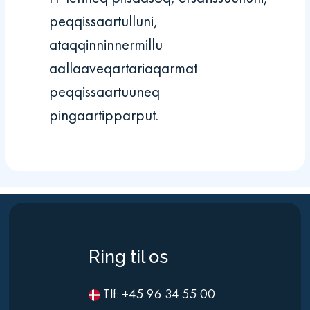
peqqissaartulluni,
ataqqinninnermillu
aallaaveqartariaqarmat
peqqissaartuuneq
pingaartipparput.
Ring til os
Tlf: +45 96 34 55 00