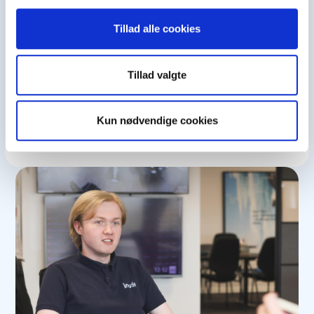
Isumannaallisaanermik, cloud-imik,
Tillad alle cookies
support-imik nittartakkanilluunniit
inerisaaneq pisariaqartikkukku
Tillad valgte
siunnersorlutillu, toqqarlutit
sullissinnaavatsigit.
Kun nødvendige cookies