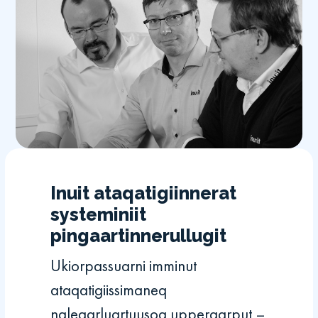
Inuit ataqatigiinnerat
systeminiit
pingaartinnerullugit
Ukiorpassuarni imminut
ataqatigiissimaneq
naleqarluartuusoq upperaarput –