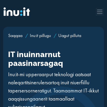
Saqqaa
/
Inu:it pillugu
/
Uagut pilluta
IT inuinnarnut
paasinarsagaq
Inu:it-mi upperaarput teknologi aatsaat
naleqartitsinerulersartoq inuit niuerfiillu
tapersersorneratigut. Taamaammat IT-ikkut
aaqqissungaanerit taamaallaat
suliarisanngilagut –