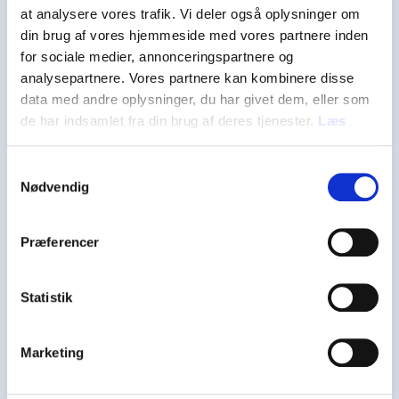
Salg@inuit.dk
at analysere vores trafik. Vi deler også oplysninger om
din brug af vores hjemmeside med vores partnere inden
for sociale medier, annonceringspartnere og
analysepartnere. Vores partnere kan kombinere disse
Support: +45 96 34 55 55
data med andre oplysninger, du har givet dem, eller som
de har indsamlet fra din brug af deres tjenester.
Læs
Support@inuit.dk
mere
Samtykkevalg
Nødvendig
Præferencer
Statistik
Ateq
Marketing
Email