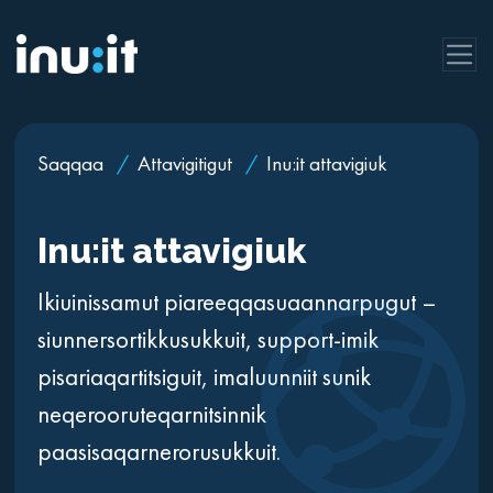
Saqqaa
/
Attavigitigut
/
Inu:it attavigiuk
Inu:it attavigiuk
Ikiuinissamut piareeqqasuaannarpugut –
siunnersortikkusukkuit, support-imik
pisariaqartitsiguit, imaluunniit sunik
neqerooruteqarnitsinnik
paasisaqarnerorusukkuit.