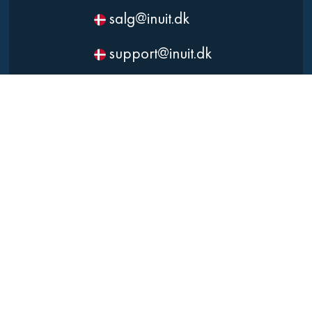
salg@inuit.dk
support@inuit.dk
salg@inuit.gl
support@inuit.gl
Linkit pingaarutillit
Inu:it attavigiuk
Immikkoortortaqarfiit
Suliffissarsiorit