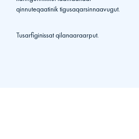
qinnuteqaatinik tigusaqarsinnaavugut.
Tusarfiginissat qilanaaraarput.