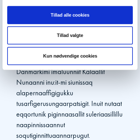
tunngavilersukkamik qinnuteqaatinik
tamatigut tigusisinnaavugut.
Tillad alle cookies
Tillad valgte
Massakkoqqissaaq Illit soqutigisannut
naleqquttunik atorfinnik
Kun nødvendige cookies
inuttassarsiuussisoqanngikkaluartoq
Danmarkimi imaluunniit Kalaallit
Nunaanni inu:it-mi siunissaq
alapernaaffigigukku
tusarfigerusungaarpatsigit. Inuit nutaat
eqqortunik piginnaasallit suleriaasillillu
naapinnissaannut
soqutiginnittuaannarpugut.