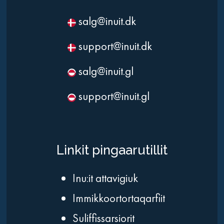
salg@inuit.dk
support@inuit.dk
salg@inuit.gl
support@inuit.gl
Linkit pingaarutillit
Inu:it attavigiuk
Immikkoortortaqarfiit
Suliffissarsiorit