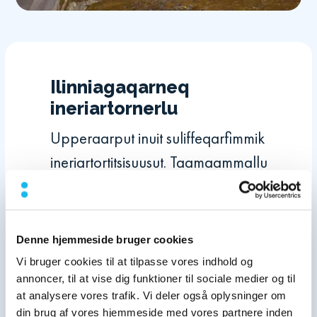
Ilinniagaqarneq
ineriartornerlu
Upperaarput inuit suliffeqarfimmik
ineriartortitsisuusut. Taamaammallu
ilinniaqqinnissamut
certificeringimullu
aningaasaliiuarpugut, sulisullu
Denne hjemmeside bruger cookies
tamarmik immikkut
Vi bruger cookies til at tilpasse vores indhold og
ilinniaqqinnissaminnut
annoncer, til at vise dig funktioner til sociale medier og til
at analysere vores trafik. Vi deler også oplysninger om
pilersaaruteqarput.
din brug af vores hjemmeside med vores partnere inden