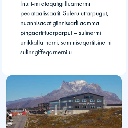
Inu:it-mi ataqatigiilluarnermi
peqataalissaatit. Suleruluttarpugut,
nuannisaqatigiinnissarli aamma
pingaartittuarparput – sulinermi
unikkallarnerni, sammisaqartitsinerni
sulinngiffeqarnernilu.