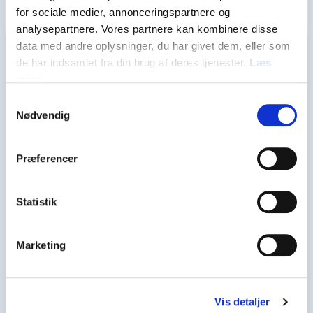
for sociale medier, annonceringspartnere og
analysepartnere. Vores partnere kan kombinere disse
data med andre oplysninger, du har givet dem, eller som
de har indsamlet fra din brug af deres tjenester.
Læs
mere
Samtykkevalg
Nødvendig
Præferencer
Statistik
Peqquneqanngikkaluarlutit
Marketing
qinnuteqarit
Qinnuteqaatinik attuumassuteqartunik
Vis detaljer