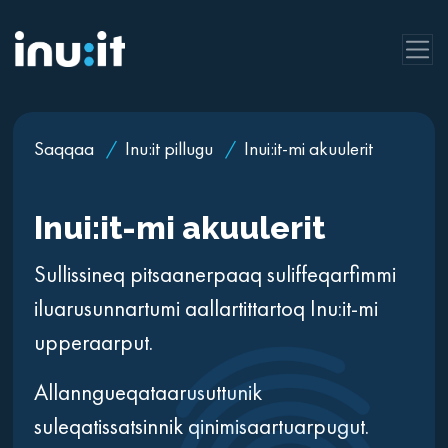
Saqqaa
/
Inu:it pillugu
/
Inui:it-mi akuulerit
Inui:it-mi akuulerit
Sullissineq pitsaanerpaaq suliffeqarfimmi
iluarusunnartumi aallartittartoq Inu:it-mi
upperaarput.
Allanngueqataarusuttunik
suleqatissatsinnik qinimisaartuarpugut.