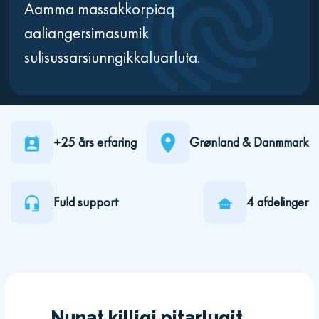
Aamma massakkorpiaq
aaliangersimasumik
sulisussarsiunngikkaluarluta.
+25 års erfaring
Grønland & Danmmark
Fuld support
4 afdelinger
Nunat killigi pitarlugit