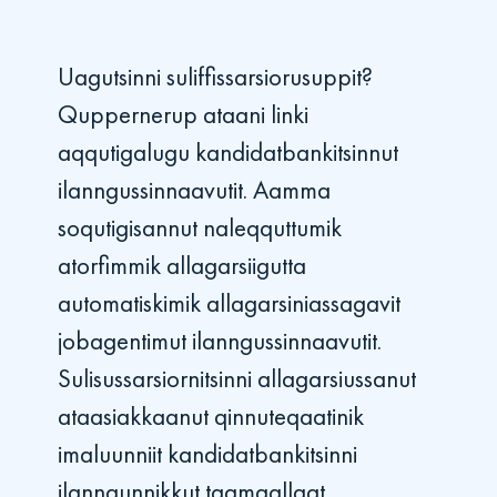
Uagutsinni suliffissarsiorusuppit?
Quppernerup ataani linki
aqqutigalugu kandidatbankitsinnut
ilanngussinnaavutit. Aamma
soqutigisannut naleqquttumik
atorfimmik allagarsiigutta
automatiskimik allagarsiniassagavit
jobagentimut ilanngussinnaavutit.
Sulisussarsiornitsinni allagarsiussanut
ataasiakkaanut qinnuteqaatinik
imaluunniit kandidatbankitsinni
ilanngunnikkut taamaallaat