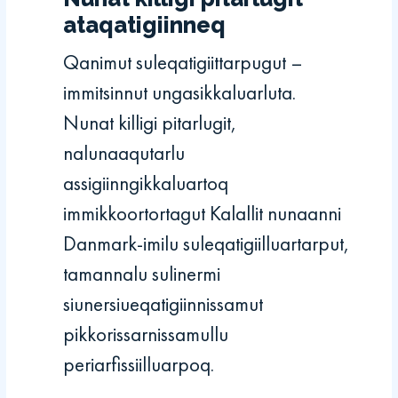
ataqatigiinneq
Qanimut suleqatigiittarpugut –
immitsinnut ungasikkaluarluta.
Nunat killigi pitarlugit,
nalunaaqutarlu
assigiinngikkaluartoq
immikkoortortagut Kalallit nunaanni
Danmark-imilu suleqatigiilluartarput,
tamannalu sulinermi
siunersiueqatigiinnissamut
pikkorissarnissamullu
periarfissiilluarpoq.