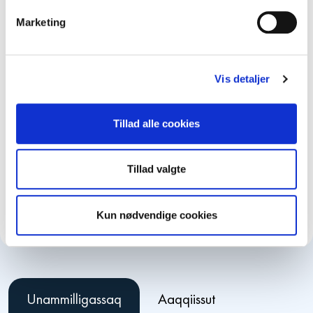
Marketing
Inu:it suleqatigaa: 2024-miilli
Vis detaljer
Sulisut amerlassusaat: 10
Tillad alle cookies
Inissisimaffia: Ringsted
Tillad valgte
Suliaqarfik: IT-mi siunnersuineq aamma
inatsisit naapertorlugit sulineq
Kun nødvendige cookies
Unammilligassaq
Aaqqiissut