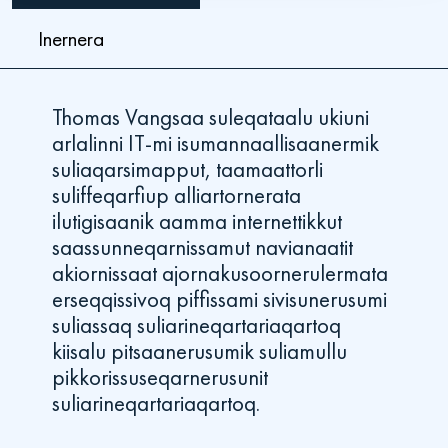
Inernera
Thomas Vangsaa suleqataalu ukiuni
arlalinni IT-mi isumannaallisaanermik
suliaqarsimapput, taamaattorli
suliffeqarfiup alliartornerata
ilutigisaanik aamma internettikkut
saassunneqarnissamut navianaatit
akiornissaat ajornakusoornerulermata
erseqqissivoq piffissami sivisunerusumi
suliassaq suliarineqartariaqartoq
kiisalu pitsaanerusumik suliamullu
pikkorissuseqarnerusunit
suliarineqartariaqartoq.