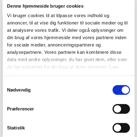
”inatsisit naapertorlugit sulineq”-mik taavaat.
Denne hjemmeside bruger cookies
Vi bruger cookies til at tilpasse vores indhold og
Inu:it-mi sullissinerit
annoncer, til at vise dig funktioner til sociale medier og til
at analysere vores trafik. Vi deler også oplysninger om
inu:cloud – saniatigut
din brug af vores hjemmeside med vores partnere inden
sillimmateqarneq paasissutissanillu
for sociale medier, annonceringspartnere og
analysepartnere. Vores partnere kan kombinere disse
illersuineq
data med andre oplysninger, du har givet dem, eller som
de har indsamlet fra din brug af deres tjenester.
Læs
Hardwareni attaveqaatinilu
mere
isumannaallisaanermik aqutsineq
Samtykkevalg
Nødvendig
Ingerlaavartumik systeminik
Præferencer
nutarterinerit, nakkutilliineq aamma
support
Statistik