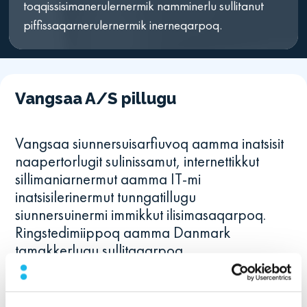
toqqissisimanerulernermik namminerlu sullitanut
piffissaqarnerulernermik inerneqarpoq.
Vangsaa A/S pillugu
Vangsaa siunnersuisarfiuvoq aamma inatsisit
naapertorlugit sulinissamut, internettikkut
sillimaniarnermut aamma IT-mi
inatsisilerinermut tunngatillugu
siunnersuinermi immikkut ilisimasaqarpoq.
Ringstedimiippoq aamma Danmark
tamakkerlugu sullitaqarpoq,
GDPR-imiit ISO-mi malitassaniit suleriaatsinik
pitsanngorsaanermut tunngasut pillugit
suliffeqarfinnik ikiuuttarpoq. Suleriaaseq