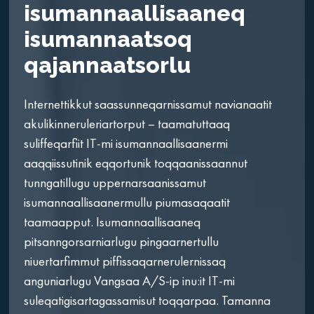
isumannaallisaaneq
isumannaatsoq
qajannaatsorlu
Internettikkut saassunneqarnissamut navianaatit
akulikinneruleriartorput – taamatuttaaq
suliffeqarfiit IT-mi isumannaallisaanermi
aaqqiissutinik eqqortunik toqqaanissaannut
tunngatillugu uppernarsaanissamut
isumannaallisaanermullu piumasaqaatit
taamaapput. Isumannaallisaaneq
pitsanngorsarniarlugu pingaarnertullu
niuertarfimmut piffissaqarnerulernissaq
anguniarlugu Vangsaa A/S-ip inu:it IT-mi
suleqatigisartagassamisut toqqarpaa. Tamanna