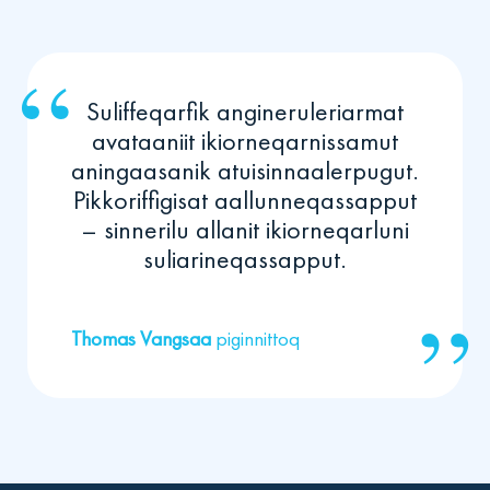
Suliffeqarfik angineruleriarmat
avataaniit ikiorneqarnissamut
aningaasanik atuisinnaalerpugut.
Pikkoriffigisat aallunneqassapput
– sinnerilu allanit ikiorneqarluni
suliarineqassapput.
Thomas Vangsaa
piginnittoq