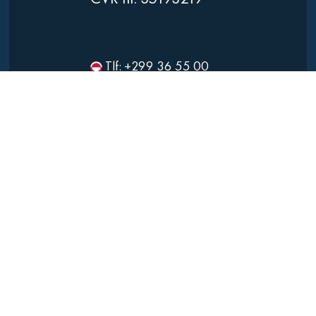
Tlf: +299 36 55 00
CVR nr. 12154429
Skriv til os
salg@inuit.dk
support@inuit.dk
salg@inuit.gl
support@inuit.gl