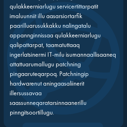
qulakkeerniarlugu servicertittarpatit
imaluunniit illu aasarsiortarfik
paarilluarusukkakku nalingatalu
appannginnissaa qulakkeerniarlugu
qalipattarpat, taamatuttaaq
ingerlatsinermi IT-milu isumannaallisaaneq
attattuarumallugu patchning
pingaaruteqarpoq. Patchningip
hardwarenut aningaasaliinerit
illersussavaa
saassunneqaratarsinnaanerillu
pinngitsoortillugu.