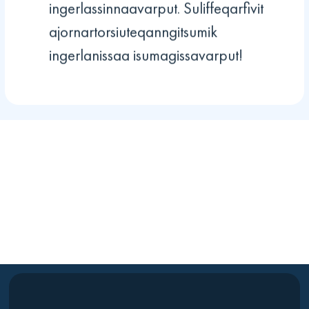
ingerlassinnaavarput. Suliffeqarfivit
ajornartorsiuteqanngitsumik
ingerlanissaa isumagissavarput!