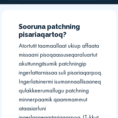
Sooruna patchning
pisariaqartoq?
Atortutit taamaallaat ukiup affaata
missaani pisoqaassuseqaraluartut
akuttunngitsumik patchningip
ingerlattarnissaa suli pisariaqarpoq.
Ingerlatsinermi isumannaallisaaneq
qulakkeerumallugu patchning
minnerpaamik qaammammut
ataasiarluni
ingerlanneqartariaqarpoq. IT-kkut