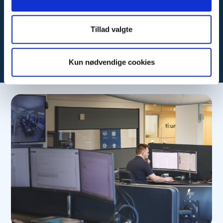
patcherneqartariaqarput. Tamatuma saniatigut
programmit appillu pitsaanerpaamik
Tillad valgte
atorneqarsinnaanissaat isumannaatsuunissaallu
qulakkeerniarlugit patcherneqassapput.
Kun nødvendige cookies