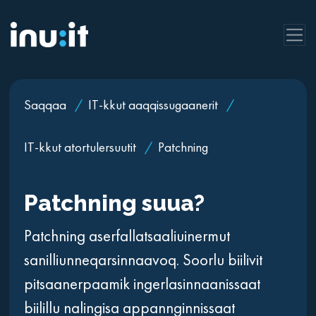
Saqqaa
/
IT-kkut aaqqissugaanerit
/
IT-kkut atortulersuutit
/
Patchning
Patchning suua?
Patchning aserfallatsaaliuinermut
sanilliunneqarsinnaavoq. Soorlu biilivit
pitsaanerpaamik ingerlasinnaanissaat
biilillu nalingisa appannginnissaat