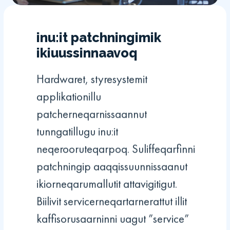
inu:it patchningimik
ikiuussinnaavoq
Hardwaret, styresystemit
applikationillu
patcherneqarnissaannut
tunngatillugu inu:it
neqerooruteqarpoq. Suliffeqarfinni
patchningip aaqqissuunnissaanut
ikiorneqarumallutit attavigitigut.
Biilivit servicerneqartarnerattut illit
kaffisorusaarninni uagut ”service”