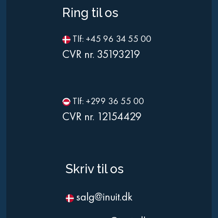
Ring til os
Tlf: +45 96 34 55 00
CVR nr. 35193219
Tlf: +299 36 55 00
CVR nr. 12154429
Skriv til os
salg@inuit.dk