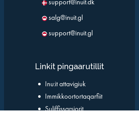
support@inuit.dk
salg@inuit.gl
support@inuit.gl
Linkit pingaarutillit
Inu:it attavigiuk
Immikkoortortaqarfiit
Suliffissarsiorit
Cookiesinut politikki